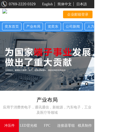
0769-2220 0329
English
简体中文
日本語
企业邮箱登录
奕东首页
产业布局
览奕东
公司新闻
人力资源
产业布局
应用于消费类电子，通讯通信，新能源，汽车电子，工业
及医疗等领域
冲压件
LED背光模
FPC
连接器零组
模具制作