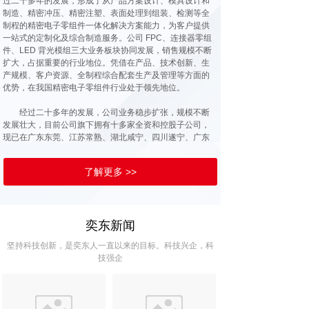
过二十多年的发展，形成了从产品方案设计、模具设计和
制造、精密冲压、精密注塑、表面处理到组装、检测等全
制程的精密电子零组件一体化解决方案能力，为客户提供
一站式的定制化及综合制造服务。公司 FPC、连接器零组
件、LED 背光模组三大业务板块协同发展，销售规模不断
扩大，占据重要的行业地位。凭借在产品、技术创新、生
产规模、客户资源、全制程综合配套生产及管理等方面的
优势，在我国精密电子零组件行业处于领先地位。
经过二十多年的发展，公司业务稳步扩张，规模不断
发展壮大，目前公司旗下拥有十多家全资和控股子公司，
现已在广东东莞、江苏常熟、湖北咸宁、四川遂宁、广东
惠州、印度德里、江西萍乡、广西柳州等地建有专业的生
产基地。公司立足华南，拓展全国，走向全球，已成为国
了解更多 >>
内外众多知名品牌客户最可信赖的合作伙伴
奕东新闻
坚持科技创新，是奕东人一直以来的目标。科技兴企，科
技强企