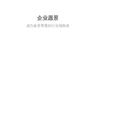
企业愿景
成为备受尊重的行业领跑者
企业荣誉
社会责任
奕东电子科技已经成为行业的
合规经营、积极纳税、创
龙头企业和领军品牌，得到社
造就业岗位 ,协助政府科
会各界的广泛认可和赞誉。
研，带动行业发展，振兴
产业经济。
人才战略
奕东将企业发展与员工个