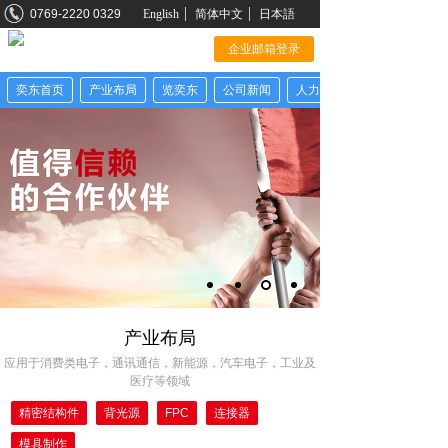
0769-2220 0329
English
简体中文
日本語
企业邮箱登录
奕东首页
产业布局
览奕东
公司新闻
人力资源
产业布局
应用于消费类电子，通讯通信，新能源，汽车电子，工业及
医疗等领域
精密结构件
背光源
FPC
连接器
模具制作